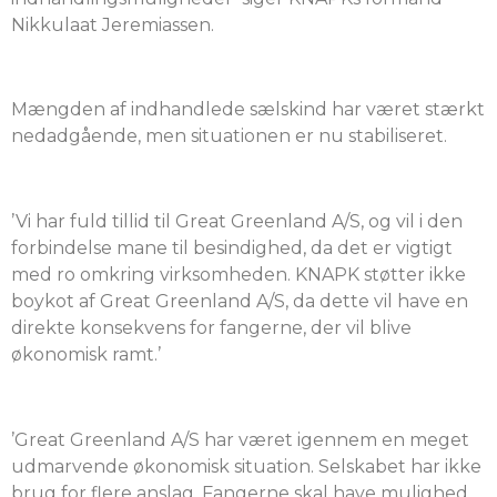
Nikkulaat Jeremiassen.
Mængden af indhandlede sælskind har været stærkt
nedadgående, men situationen er nu stabiliseret.
’Vi har fuld tillid til Great Greenland A/S, og vil i den
forbindelse mane til besindighed, da det er vigtigt
med ro omkring virksomheden. KNAPK støtter ikke
boykot af Great Greenland A/S, da dette vil have en
direkte konsekvens for fangerne, der vil blive
økonomisk ramt.’
’Great Greenland A/S har været igennem en meget
udmarvende økonomisk situation. Selskabet har ikke
brug for flere anslag. Fangerne skal have mulighed