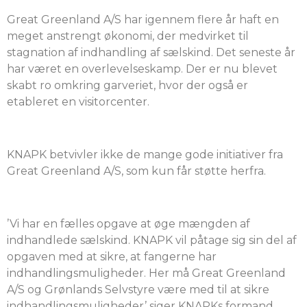
Great Greenland A/S har igennem flere år haft en
meget anstrengt økonomi, der medvirket til
stagnation af indhandling af sælskind. Det seneste år
har været en overlevelseskamp. Der er nu blevet
skabt ro omkring garveriet, hvor der også er
etableret en visitorcenter.
KNAPK betvivler ikke de mange gode initiativer fra
Great Greenland A/S, som kun får støtte herfra.
’Vi har en fælles opgave at øge mængden af
indhandlede sælskind. KNAPK vil påtage sig sin del af
opgaven med at sikre, at fangerne har
indhandlingsmuligheder. Her må Great Greenland
A/S og Grønlands Selvstyre være med til at sikre
indhandlingsmuligheder’ siger KNAPKs formand