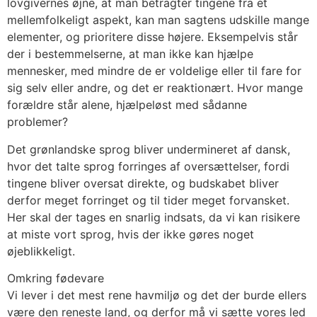
lovgivernes øjne, at man betragter tingene fra et
mellemfolkeligt aspekt, kan man sagtens udskille mange
elementer, og prioritere disse højere. Eksempelvis står
der i bestemmelserne, at man ikke kan hjælpe
mennesker, med mindre de er voldelige eller til fare for
sig selv eller andre, og det er reaktionært. Hvor mange
forældre står alene, hjælpeløst med sådanne
problemer?
Det grønlandske sprog bliver undermineret af dansk,
hvor det talte sprog forringes af oversættelser, fordi
tingene bliver oversat direkte, og budskabet bliver
derfor meget forringet og til tider meget forvansket.
Her skal der tages en snarlig indsats, da vi kan risikere
at miste vort sprog, hvis der ikke gøres noget
øjeblikkeligt.
Omkring fødevare
Vi lever i det mest rene havmiljø og det der burde ellers
være den reneste land, og derfor må vi sætte vores led