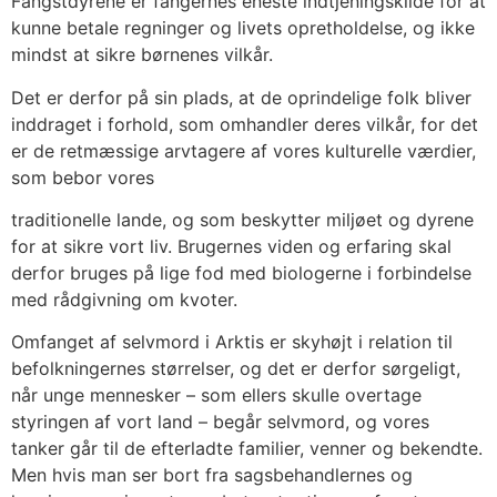
Fangstdyrene er fangernes eneste indtjeningskilde for at
kunne betale regninger og livets opretholdelse, og ikke
mindst at sikre børnenes vilkår.
Det er derfor på sin plads, at de oprindelige folk bliver
inddraget i forhold, som omhandler deres vilkår, for det
er de retmæssige arvtagere af vores kulturelle værdier,
som bebor vores
traditionelle lande, og som beskytter miljøet og dyrene
for at sikre vort liv. Brugernes viden og erfaring skal
derfor bruges på lige fod med biologerne i forbindelse
med rådgivning om kvoter.
Omfanget af selvmord i Arktis er skyhøjt i relation til
befolkningernes størrelser, og det er derfor sørgeligt,
når unge mennesker – som ellers skulle overtage
styringen af vort land – begår selvmord, og vores
tanker går til de efterladte familier, venner og bekendte.
Men hvis man ser bort fra sagsbehandlernes og