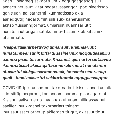
Saarullinniarneq sakkortuumik eqqugaaqqasoq suli
annertunerusumik tatineqartussanngor- poq sinerissap
qanittuani aalisarnermi ikummatissap akia
aarleqqutigineqartumiit suli suk- kanerusumik
akitsortussanngormat, umiarsuit nuannaariutit
nunatsinnut angalasut ikumma- tissamik akikitsumik
atuimmata.
’Naapertuilluarneruvoq umiarsuit nuannaariutit
nunatsinneersunik kiffartuussinermik nioqqutissanillu
aamma pisiortortarmata. Kisiannili ajornartorsiutaavoq
ikummatissat akiisa qaffasinnerulernerat nunatsinni
atuisartut akiligassarimmassuk, tassanilu sinerissap
qanit- tuani aalisartut sakkortuumik eqqugaassapput.’
COVID-19-ip atuunnerani takornariartitsisut annertuumik
ikiorsiiffigineqarput, tamannami aamma pisariaqarmat.
Kisianni aalisarnerup maannakkut unammilligassaanut
saniller- suukkaanni takornariartitsinermi
inuussutissarsiornerup akileraarutitigut, akitsuutitigut