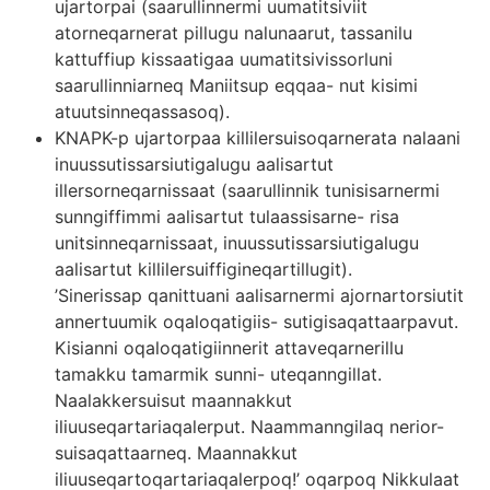
ujartorpai (saarullinnermi uumatitsiviit
atorneqarnerat pillugu nalunaarut, tassanilu
kattuffiup kissaatigaa uumatitsivissorluni
saarullinniarneq Maniitsup eqqaa- nut kisimi
atuutsinneqassasoq).
KNAPK-p ujartorpaa killilersuisoqarnerata nalaani
inuussutissarsiutigalugu aalisartut
illersorneqarnissaat (saarullinnik tunisisarnermi
sunngiffimmi aalisartut tulaassisarne- risa
unitsinneqarnissaat, inuussutissarsiutigalugu
aalisartut killilersuiffigineqartillugit).
’Sinerissap qanittuani aalisarnermi ajornartorsiutit
annertuumik oqaloqatigiis- sutigisaqattaarpavut.
Kisianni oqaloqatigiinnerit attaveqarnerillu
tamakku tamarmik sunni- uteqanngillat.
Naalakkersuisut maannakkut
iliuuseqartariaqalerput. Naammanngilaq nerior-
suisaqattaarneq. Maannakkut
iliuuseqartoqartariaqalerpoq!’ oqarpoq Nikkulaat