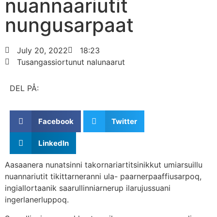
nuannaariutit
nungusarpaat
July 20, 2022
18:23
Tusangassiortunut nalunaarut
DEL PÅ:
Facebook
Twitter
LinkedIn
Aasaanera nunatsinni takornariartitsinikkut umiarsuillu
nuannariutit tikittarneranni ula- paarnerpaaffiusarpoq,
ingiallortaanik saarullinniarnerup ilarujussuani
ingerlanerluppoq.