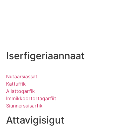
Iserfigeriaannaat
Nutaarsiassat
Kattuffik
Allattoqarfik
Immikkoortortaqarfiit
Siunnersuisarfik
Attavigisigut