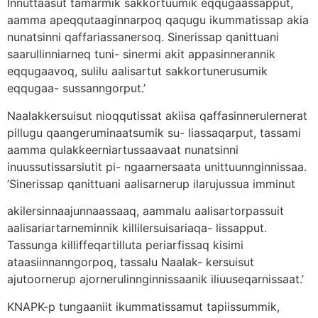
Innuttaasut tamarmik sakkortuumik eqqugaassapput,
aamma apeqqutaaginnarpoq qaqugu ikummatissap akia
nunatsinni qaffariassanersoq. Sinerissap qanittuani
saarullinniarneq tuni- sinermi akit appasinnerannik
eqqugaavoq, sulilu aalisartut sakkortunerusumik
eqqugaa- sussanngorput.’
Naalakkersuisut nioqqutissat akiisa qaffasinnerulernerat
pillugu qaangeruminaatsumik su- liassaqarput, tassami
aamma qulakkeerniartussaavaat nunatsinni
inuussutissarsiutit pi- ngaarnersaata unittuunnginnissaa.
’Sinerissap qanittuani aalisarnerup ilarujussua imminut
akilersinnaajunnaassaaq, aammalu aalisartorpassuit
aalisariartarneminnik killilersuisariaqa- lissapput.
Tassunga killiffeqartilluta periarfissaq kisimi
ataasiinnanngorpoq, tassalu Naalak- kersuisut
ajutoornerup ajornerulinnginnissaanik iliuuseqarnissaat.’
KNAPK-p tungaaniit ikummatissamut tapiissummik,