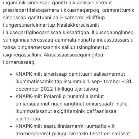
ingammik sinerissap qanittuani aalisar- nermut
pisariaqartitsisoqarnera tikkuarneqarpoq, taamaattumik
sinerissap qanittuani aali- sarnermi killiffiup
ilungersunarluinnartup Naalakkersuisuniit
iliuuseqarfigineqarnissaa kissaatigaa. Iliuuseqannginneq
sumiginnaanerussaaq aammalu nunatta inuussutissarsiu-
taasa pingaarnersaannik salliutitsinnginnertut
isigineqassalluni. Akisussaassuseqanngitsu-
liornerussaaq.
KNAPK-miit sinerissap qanittuani aalisarnermut
ikummatissamik tapiissummik 1. sep- tember – 31.
december 2022 tikillugu ujartuivoq.
KNAPK-miit Polaroilip nunami allamiut
umiarsuaannut nuannariutinut umiarsuaati- nullu
ikummatissanut akigititaminik qaffaanissaa
ujartorpaa.
KNAPK-miit saarullinniarnermi uumatitsiviit
atorneqarnerat pillugu sinaakkutissat er- sarissut