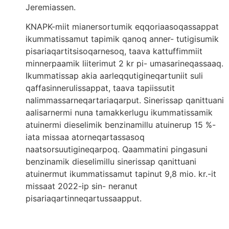
Jeremiassen.
KNAPK-miit mianersortumik eqqoriaasoqassappat
ikummatissamut tapimik qanoq anner- tutigisumik
pisariaqartitsisoqarnesoq, taava kattuffimmiit
minnerpaamik liiterimut 2 kr pi- umasarineqassaaq.
Ikummatissap akia aarleqqutigineqartuniit suli
qaffasinnerulissappat, taava tapiissutit
nalimmassarneqartariaqarput. Sinerissap qanittuani
aalisarnermi nuna tamakkerlugu ikummatissamik
atuinermi dieselimik benzinamillu atuinerup 15 %-
iata missaa atorneqartassasoq
naatsorsuutigineqarpoq. Qaammatini pingasuni
benzinamik dieselimillu sinerissap qanittuani
atuinermut ikummatissamut tapinut 9,8 mio. kr.-it
missaat 2022-ip sin- neranut
pisariaqartinneqartussaapput.