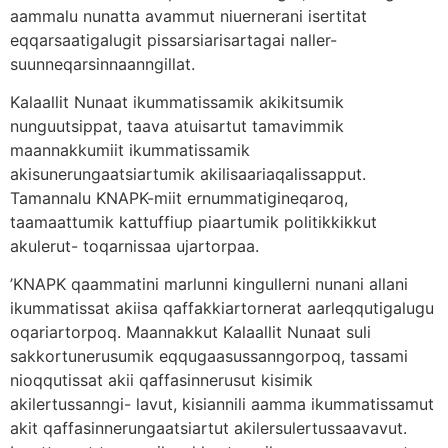
aammalu nunatta avammut niuernerani isertitat
eqqarsaatigalugit pissarsiarisartagai naller-
suunneqarsinnaanngillat.
Kalaallit Nunaat ikummatissamik akikitsumik
nunguutsippat, taava atuisartut tamavimmik
maannakkumiit ikummatissamik
akisunerungaatsiartumik akilisaariaqalissapput.
Tamannalu KNAPK-miit ernummatigineqaroq,
taamaattumik kattuffiup piaartumik politikkikkut
akulerut- toqarnissaa ujartorpaa.
’KNAPK qaammatini marlunni kingullerni nunani allani
ikummatissat akiisa qaffakkiartornerat aarleqqutigalugu
oqariartorpoq. Maannakkut Kalaallit Nunaat suli
sakkortunerusumik eqqugaasussanngorpoq, tassami
nioqqutissat akii qaffasinnerusut kisimik
akilertussanngi- lavut, kisiannili aamma ikummatissamut
akit qaffasinnerungaatsiartut akilersulertussaavavut.